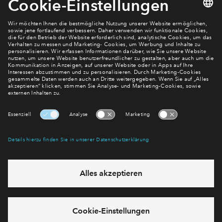
Newsletter Anmeldung
Verpassen Sie zu diesem Wohnprojekt keine Neuigkeiten
mehr! Wir halten Sie auf dem Laufenden – mit unserem
regelmäßig erscheinenden Newsletter informieren wir Sie
über den Stand dieses und weiterer Neubauprojekte.
E-Mail-Adresse
Abonnieren
Möchten Sie wissen, was wir mit Ihren Daten machen? Klicken Sie hier
für unsere
Datenschutzerklärung
.
Sie haben eine Frage? Dann rufen Sie uns gerne an (
+49 69
50603738)
oder hinterlassen Sie eine Nachricht über das
Formular: