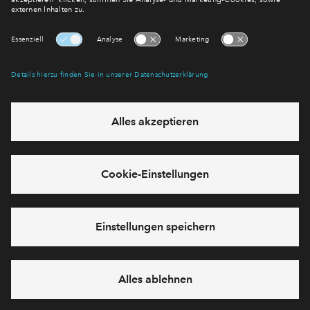
E-Mail-Adresse
Abonnieren
Möchten Sie wissen, was wir mit Ihren Daten machen? Klicken Sie hier
für unsere
Datenschutzerklärung
.
Sie haben eine Frage? Dann rufen Sie uns gerne an (
+49 69
50603738)
oder hinterlassen Sie eine Nachricht über das
Formular:
Cookies
Impressum
Datenschutz