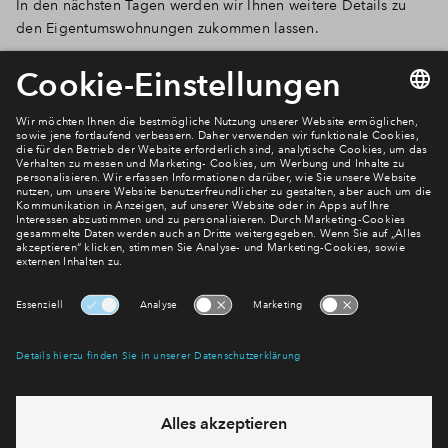
In den nächsten Tagen werden wir Ihnen weitere Details zu
den Eigentumswohnungen zukommen lassen.
Newsletter Anmeldung
Verpassen Sie zu diesem Wohnprojekt keine Neuigkeiten
mehr! Wir halten Sie auf dem Laufenden – mit unserem
regelmäßig erscheinenden Newsletter informieren wir Sie
über den Stand dieses und weiterer Neubauprojekte.
E-Mail-Adresse
Abonnieren
Möchten Sie wissen, was wir mit Ihren Daten machen? Klicken Sie hier
für unsere
Datenschutzerklärung
.
Sie haben eine Frage? Dann rufen Sie uns gerne an (
+49 69